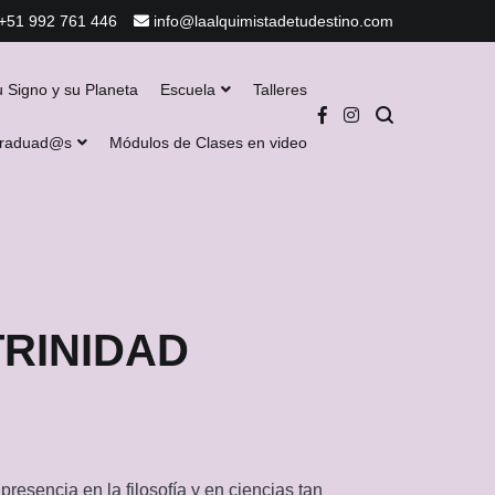
+51 992 761 446
info@laalquimistadetudestino.com
u Signo y su Planeta
Escuela
Talleres
Graduad@s
Módulos de Clases en video
TRINIDAD
presencia en la filosofía y en ciencias tan