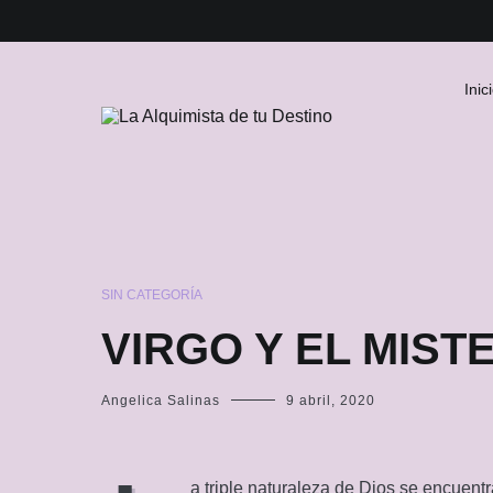
Skip
to
content
Inic
La Alquimista de tu Destino
SIN CATEGORÍA
VIRGO Y EL MIST
Angelica Salinas
9 abril, 2020
a triple naturaleza de Dios se encuentr