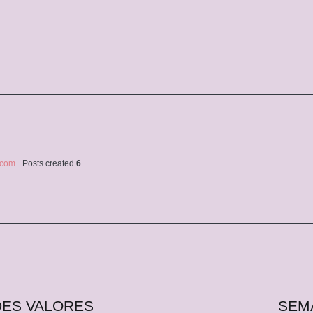
o.com
Posts created
6
DES VALORES
SEM