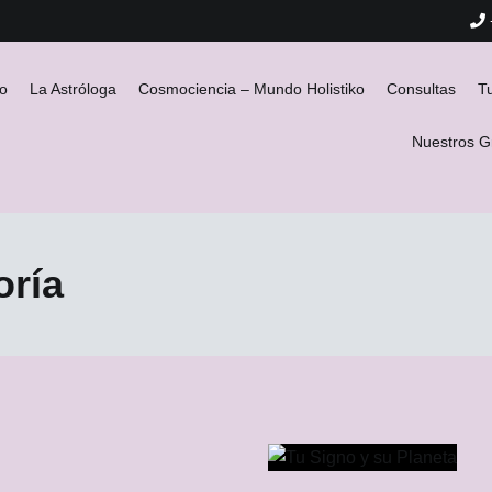
io
La Astróloga
Cosmociencia – Mundo Holistiko
Consultas
T
Nuestros 
oría