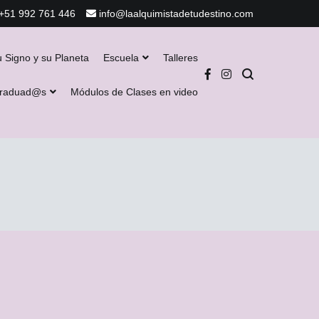
+51 992 761 446
info@laalquimistadetudestino.com
u Signo y su Planeta
Escuela
Talleres
Graduad@s
Módulos de Clases en video