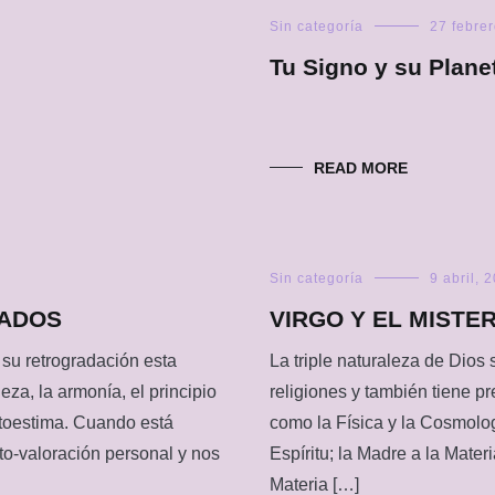
Sin categoría
27 febre
Tu Signo y su Plane
READ MORE
Sin categoría
9 abril, 
RADOS
VIRGO Y EL MISTE
su retrogradación esta
La triple naturaleza de Dios
eza, la armonía, el principio
religiones y también tiene pr
autoestima. Cuando está
como la Física y la Cosmolo
to-valoración personal y nos
Espíritu; la Madre a la Materi
Materia […]