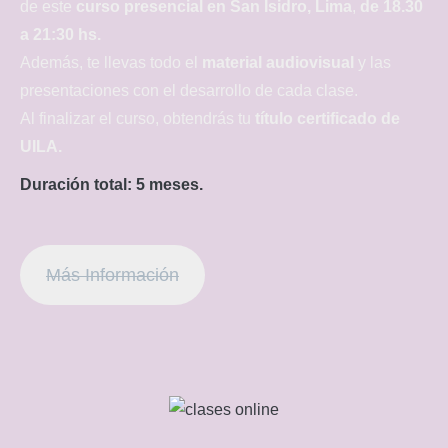
de este
curso presencial en San Isidro, Lima
,
de 18.30
a 21:30 hs.
Además, te llevas todo el
material audiovisual
y las
presentaciones con el desarrollo de cada clase.
Al finalizar el curso, obtendrás tu
título certificado de
UILA.
Duración total: 5 meses.
Más Información