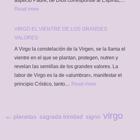
aspecto Padre, de Dios corresponde al Espíritu;…
:
Read more
VIRGO
Y
VIRGO EL VIENTRE DE LOS GRANDES
EL
VALORES
MISTERIO
A Virgo la constelación de la Virgen, se la llama el
DE
vientre en el que se plantan, protegen, nutren y
LA
revelan las semillas de los grandes valores. La
SAGRADA
labor de Virgo es la de «alumbrar», manifestar el
TRINIDAD
:
principio Crístico, tanto…
Read more
VIRGO
EL
VIENTRE
virgo
planetas
sagrada trinidad
signo
leo
DE
LOS
GRANDES