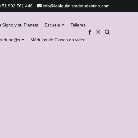
+51 992 761 446
info@laalquimistadetudestino.com
u Signo y su Planeta
Escuela
Talleres
Graduad@s
Módulos de Clases en video